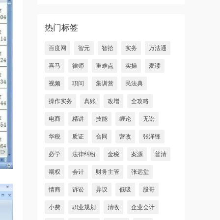
热门标签
百度网
智元
智拾
实务
万法通
喜马
律师
重难点
实操
麦读
视频
职问
集训营
民法典
操作实务
真账
改增
全攻略
电商
精讲
技能
缠论
无讼
华税
质证
合同
营改
张泽锋
必学
法律纠纷
金税
案源
普清
期权
会计
财务主管
张远堂
情商
诉讼
异议
低吸
股哥
小费
职业规划
清收
企业会计