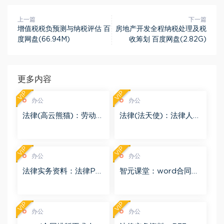
上一篇
下一篇
增值税税负预测与纳税评估 百
房地产开发全程纳税处理及税
度网盘(66.94M)
收筹划 百度网盘(2.82G)
更多内容
VIP
VIP
办公
办公
法律(高云熊猫)：劳动争
法律(法天使)：法律人不
议课程课件（含6份讲义
得不学的Word技能 百
+6份ppt） 百度网盘(5.
度网盘(1.41G)
81M)
VIP
VIP
办公
办公
法律实务资料：法律PP
智元课堂：word合同排
T模板 百度网盘(491.76
版不求人 百度网盘(456.
M)
97M)
VIP
VIP
办公
办公