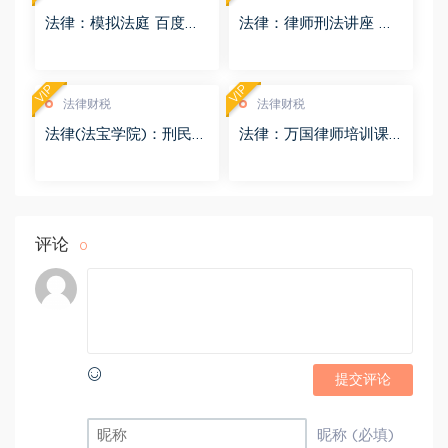
法律：模拟法庭 百度网
法律：律师刑法讲座 百
盘(8.98G)
度网盘(4.01G)
VIP
VIP
法律财税
法律财税
法律(法宝学院)：刑民交
法律：万国律师培训课
叉案件的法律适用 百度
程 百度网盘(569.19M)
网盘(1.42G)
评论
0
提交评论
昵称 (必填)