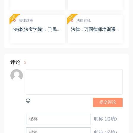
盘(8.98G)
度网盘(4.01G)
VIP
VIP
法律财税
法律财税
法律(法宝学院)：刑民交
法律：万国律师培训课
叉案件的法律适用 百度
程 百度网盘(569.19M)
网盘(1.42G)
评论
0
提交评论
昵称 (必填)
邮箱 (必填)