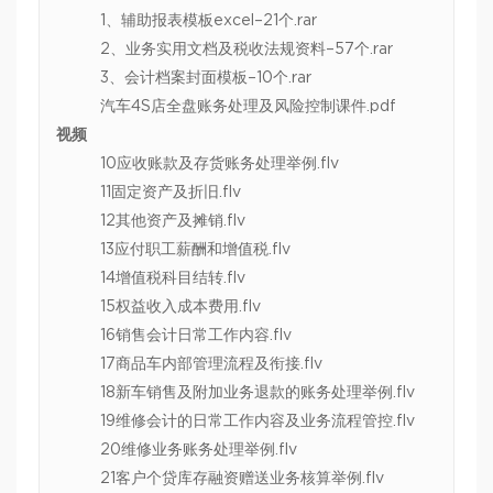
1、辅助报表模板excel–21个.rar
2、业务实用文档及税收法规资料–57个.rar
3、会计档案封面模板–10个.rar
汽车4S店全盘账务处理及风险控制课件.pdf
视频
10应收账款及存货账务处理举例.flv
11固定资产及折旧.flv
12其他资产及摊销.flv
13应付职工薪酬和增值税.flv
14增值税科目结转.flv
15权益收入成本费用.flv
16销售会计日常工作内容.flv
17商品车内部管理流程及衔接.flv
18新车销售及附加业务退款的账务处理举例.flv
19维修会计的日常工作内容及业务流程管控.flv
20维修业务账务处理举例.flv
21客户个贷库存融资赠送业务核算举例.flv