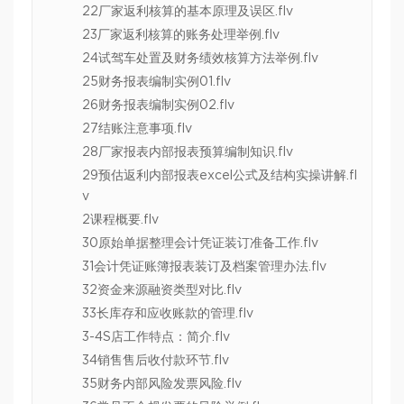
22厂家返利核算的基本原理及误区.flv
23厂家返利核算的账务处理举例.flv
24试驾车处置及财务绩效核算方法举例.flv
25财务报表编制实例01.flv
26财务报表编制实例02.flv
27结账注意事项.flv
28厂家报表内部报表预算编制知识.flv
29预估返利内部报表excel公式及结构实操讲解.fl
v
2课程概要.flv
30原始单据整理会计凭证装订准备工作.flv
31会计凭证账簿报表装订及档案管理办法.flv
32资金来源融资类型对比.flv
33长库存和应收账款的管理.flv
3-4S店工作特点：简介.flv
34销售售后收付款环节.flv
35财务内部风险发票风险.flv