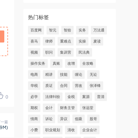
热门标签
百度网
智元
智拾
实务
万法通
喜马
律师
重难点
实操
麦读
视频
职问
集训营
民法典
操作实务
真账
改增
全攻略
电商
精讲
技能
缠论
无讼
华税
质证
合同
营改
张泽锋
0
必学
法律纠纷
金税
案源
普清
期权
会计
财务主管
张远堂
情商
诉讼
异议
低吸
股哥
下一篇
9M)
小费
职业规划
清收
企业会计