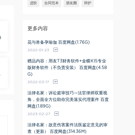
进阶
合同范本
朋友圈
辩护
更多内容
)
花与兽备孕瑜伽 百度网盘(1.76G)
2022-01-23
赠品内容：用友T3财务软件+金蝶KIS专业
版财务软件（不负责安装） 百度网盘(4.58
盘
G)
2022-03-17
法律名家：诉讼庭审技巧—法官律师双重视
角，全面全方位助你完美落实代理案件 百度
网盘(1.89G)
2023-02-27
法律名家：故意伤害案件法医鉴定意见的审
查（更新） 百度网盘(314.36M)