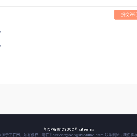
提交评
)
)
粤ICP备16109380号
sitemap
来源于互联网。如有侵权，请联系
server@hongshionline.com
联系删除，我们将在