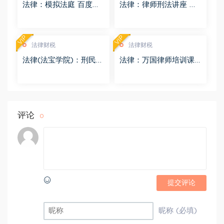
法律：模拟法庭 百度网
法律：律师刑法讲座 百
盘(8.98G)
度网盘(4.01G)
VIP
VIP
法律财税
法律财税
法律(法宝学院)：刑民交
法律：万国律师培训课
叉案件的法律适用 百度
程 百度网盘(569.19M)
网盘(1.42G)
评论
0
提交评论
昵称 (必填)