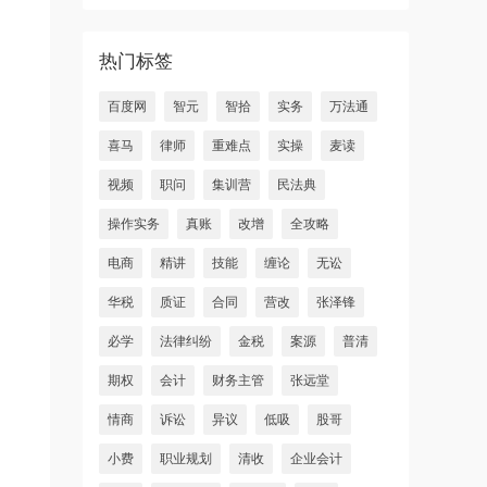
热门标签
百度网
智元
智拾
实务
万法通
喜马
律师
重难点
实操
麦读
视频
职问
集训营
民法典
操作实务
真账
改增
全攻略
电商
精讲
技能
缠论
无讼
华税
质证
合同
营改
张泽锋
必学
法律纠纷
金税
案源
普清
期权
会计
财务主管
张远堂
情商
诉讼
异议
低吸
股哥
小费
职业规划
清收
企业会计