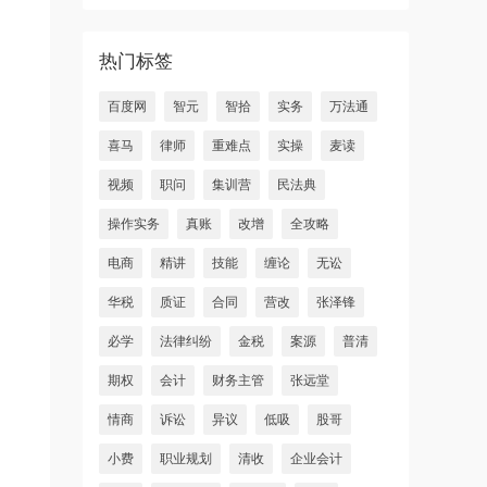
热门标签
百度网
智元
智拾
实务
万法通
喜马
律师
重难点
实操
麦读
视频
职问
集训营
民法典
操作实务
真账
改增
全攻略
电商
精讲
技能
缠论
无讼
华税
质证
合同
营改
张泽锋
必学
法律纠纷
金税
案源
普清
期权
会计
财务主管
张远堂
情商
诉讼
异议
低吸
股哥
小费
职业规划
清收
企业会计