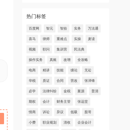
热门标签
百度网
智元
智拾
实务
万法通
喜马
律师
重难点
实操
麦读
视频
职问
集训营
民法典
操作实务
真账
改增
全攻略
电商
精讲
技能
缠论
无讼
华税
质证
合同
营改
张泽锋
必学
法律纠纷
金税
案源
普清
期权
会计
财务主管
张远堂
情商
诉讼
异议
低吸
股哥
小费
职业规划
清收
企业会计