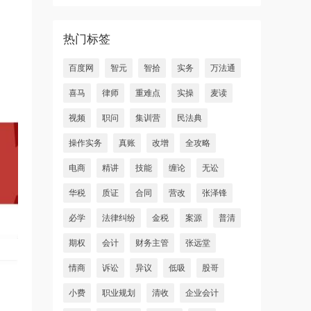
热门标签
百度网
智元
智拾
实务
万法通
喜马
律师
重难点
实操
麦读
视频
职问
集训营
民法典
操作实务
真账
改增
全攻略
电商
精讲
技能
缠论
无讼
华税
质证
合同
营改
张泽锋
必学
法律纠纷
金税
案源
普清
期权
会计
财务主管
张远堂
情商
诉讼
异议
低吸
股哥
小费
职业规划
清收
企业会计