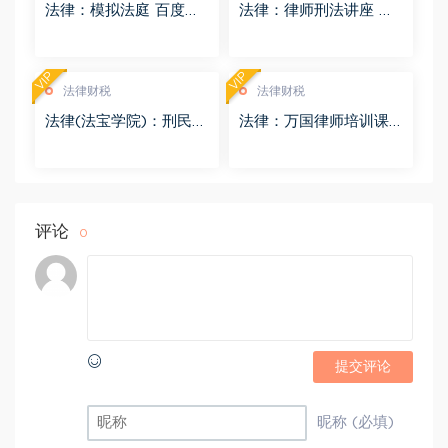
法律：模拟法庭 百度网
法律：律师刑法讲座 百
盘(8.98G)
度网盘(4.01G)
VIP
VIP
法律财税
法律财税
法律(法宝学院)：刑民交
法律：万国律师培训课
叉案件的法律适用 百度
程 百度网盘(569.19M)
网盘(1.42G)
评论
0
提交评论
昵称 (必填)