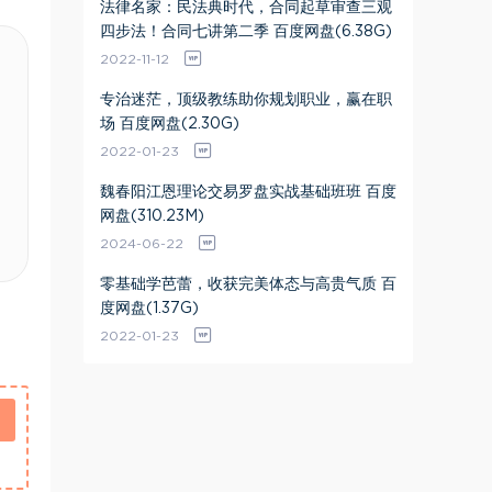
法律名家：民法典时代，合同起草审查三观
四步法！合同七讲第二季 百度网盘(6.38G)
2022-11-12
专治迷茫，顶级教练助你规划职业，赢在职
场 百度网盘(2.30G)
2022-01-23
魏春阳江恩理论交易罗盘实战基础班班 百度
网盘(310.23M)
2024-06-22
零基础学芭蕾，收获完美体态与高贵气质 百
度网盘(1.37G)
2022-01-23