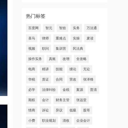
热门标签
百度网
智元
智拾
实务
万法通
喜马
律师
重难点
实操
麦读
视频
职问
集训营
民法典
操作实务
真账
改增
全攻略
电商
精讲
技能
缠论
无讼
华税
质证
合同
营改
张泽锋
必学
法律纠纷
金税
案源
普清
期权
会计
财务主管
张远堂
情商
诉讼
异议
低吸
股哥
小费
职业规划
清收
企业会计