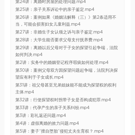
第24讲：离婚时房屋的处理问题.mp4
第25讲：亲子关系诉讼中的亲子鉴定.mp4
第26讲：案例如果《婚姻法解释（三）》第2条适用不
当，可能会损害妇女儿童利益.mp4
第27讲：非婚生子女认领之诉与亲子鉴定.mp4
第28讲：大学生能否要求父母支付抚养费.mp4
第29讲：离婚以后父母对于子女的探望引起争端，法院
如何判决.mp4
第2讲：实务中的婚姻登记程序瑕疵如何处理.mp4
第30讲：案例父母双方因探望问题起争端，法院判决探
望应有利于子女成长.mp4
第31讲：祖父母甚至兄弟姐妹能不能成为探望权的权利
主体.mp4
第32讲：行使探望权时拐带子女是否构成犯罪.mp4
第33讲：代孕产生的亲子关系纠纷.mp4
第3讲：彩礼返还问题.mp4
第4讲：虚假离婚的效力问题.mp4
第5讲：妻子“擅自堕胎”侵犯丈夫生育权？.mp4