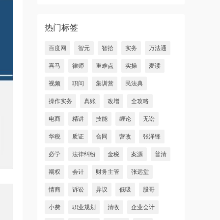
热门标签
百度网
智元
智拾
实务
万法通
喜马
律师
重难点
实操
麦读
视频
职问
集训营
民法典
操作实务
真账
改增
全攻略
电商
精讲
技能
缠论
无讼
华税
质证
合同
营改
张泽锋
必学
法律纠纷
金税
案源
普清
期权
会计
财务主管
张远堂
情商
诉讼
异议
低吸
股哥
小费
职业规划
清收
企业会计