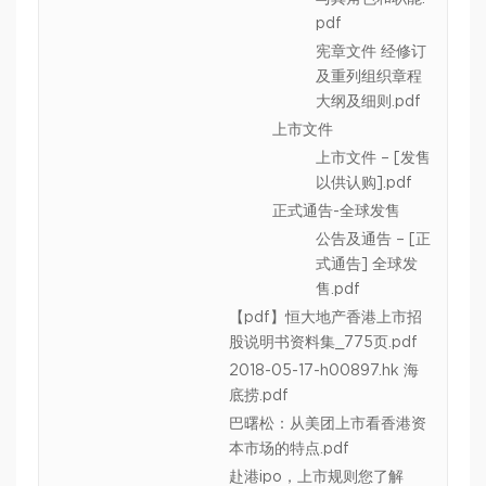
pdf
宪章文件 经修订
及重列组织章程
大纲及细则.pdf
上市文件
上市文件 – [发售
以供认购].pdf
正式通告-全球发售
公告及通告 – [正
式通告] 全球发
售.pdf
【pdf】恒大地产香港上市招
股说明书资料集_775页.pdf
2018-05-17-h00897.hk 海
底捞.pdf
巴曙松：从美团上市看香港资
本市场的特点.pdf
赴港ipo，上市规则您了解