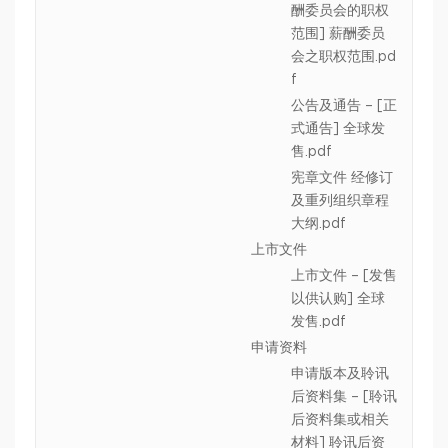
酬委员会的职权
范围] 薪酬委员
会之职权范围.pd
f
公告及通告 – [正
式通告] 全球发
售.pdf
宪章文件 经修订
及重列组织章程
大纲.pdf
上市文件
上市文件 – [发售
以供认购] 全球
发售.pdf
申请资料
申请版本及聆讯
后资料集 – [聆讯
后资料集或相关
材料] 聆讯后资