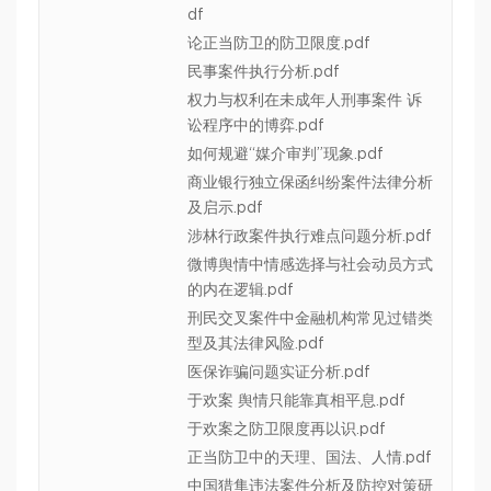
df
论正当防卫的防卫限度.pdf
民事案件执行分析.pdf
权力与权利在未成年人刑事案件 诉
讼程序中的博弈.pdf
如何规避“媒介审判”现象.pdf
商业银行独立保函纠纷案件法律分析
及启示.pdf
涉林行政案件执行难点问题分析.pdf
微博舆情中情感选择与社会动员方式
的内在逻辑.pdf
刑民交叉案件中金融机构常见过错类
型及其法律风险.pdf
医保诈骗问题实证分析.pdf
于欢案 舆情只能靠真相平息.pdf
于欢案之防卫限度再以识.pdf
正当防卫中的天理、国法、人情.pdf
中国猎隼违法案件分析及防控对策研