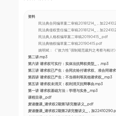
资料
民法典合同编草案二审稿20181214_，加2241029
民法典侵权责任编二审稿20181214_，加2241029
民法典人格权编草案二审稿20190415_.pdf
民法典物权编草案二审稿20190415.pdf
姚明斌：《“效力性”强制规范裁判之考察与检讨》，《
第二讲.mp3
第六讲 请求权可实行：实体法抗辩权类型_，.mp3
第三讲 请求权已产生：合同次给付请求权、准合同请求权
第四讲 请求权已产生：不当得利等其他请求权_.mp3
第五讲 请求权未消灭：权利消灭抗辩事由.mp3
第一讲 请求权基础方法：学理与实务_.mp3
课程目录_.pdf
麦读微课_请求权2期第1讲完整讲义_.pdf
麦读微课_请求权2期第2讲完整讲义_，加22410290.p