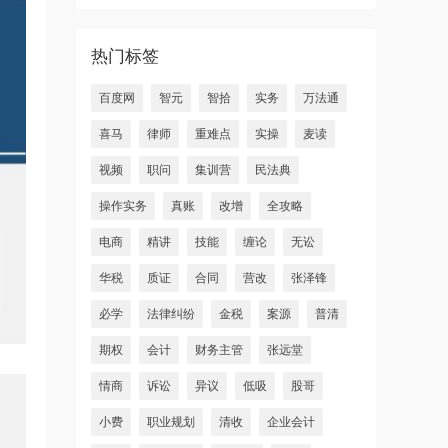
热门标签
百度网
智元
智拾
实务
万法通
喜马
律师
重难点
实操
麦读
视频
职问
集训营
民法典
操作实务
真账
改增
全攻略
电商
精讲
技能
缠论
无讼
华税
质证
合同
营改
张泽锋
必学
法律纠纷
金税
案源
普清
期权
会计
财务主管
张远堂
情商
诉讼
异议
低吸
股哥
小费
职业规划
清收
企业会计