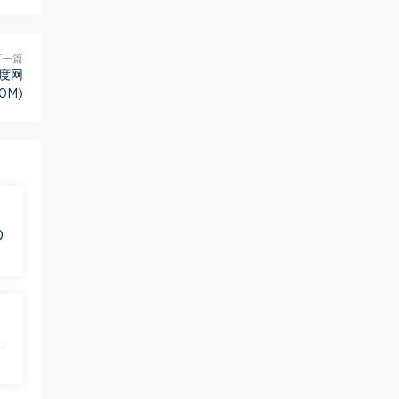
下一篇
百度网
80M)
)
盘