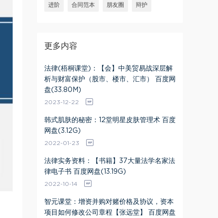
进阶
合同范本
朋友圈
辩护
更多内容
法律(梧桐课堂)：【会】中美贸易战深层解
析与财富保护（股市、楼市、汇市） 百度网
盘(33.80M)
2023-12-22
韩式肌肤的秘密：12堂明星皮肤管理术 百度
网盘(3.12G)
2022-01-23
法律实务资料：【书籍】37大量法学名家法
律电子书 百度网盘(13.19G)
2022-10-14
智元课堂：增资并购对赌价格及协议，资本
项目如何修改公司章程【张远堂】 百度网盘