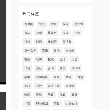
热门标签
百度网
智元
智拾
实务
万法通
喜马
律师
重难点
实操
麦读
视频
职问
集训营
民法典
操作实务
真账
改增
全攻略
电商
精讲
技能
缠论
无讼
华税
质证
合同
营改
张泽锋
必学
法律纠纷
金税
案源
普清
期权
会计
财务主管
张远堂
情商
诉讼
异议
低吸
股哥
小费
职业规划
清收
企业会计