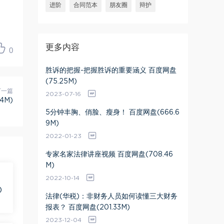
进阶
合同范本
朋友圈
辩护
更多内容
0
胜诉的把握-把握胜诉的重要涵义 百度网盘
(75.25M)
下一篇
2023-07-16
4M)
5分钟丰胸、俏脸、瘦身！ 百度网盘(666.6
9M)
2022-01-23
专家名家法律讲座视频 百度网盘(708.46
M)
2022-10-14
)
法律(华税)：非财务人员如何读懂三大财务
报表？ 百度网盘(201.33M)
2023-12-04