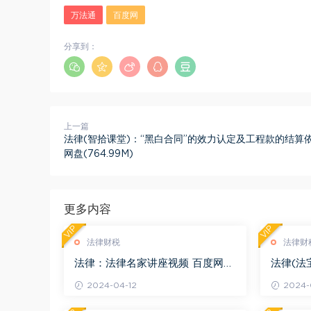
万法通
百度网
分享到：
上一篇
法律(智拾课堂)：“黑白合同”的效力认定及工程款的结算依
网盘(764.99M)
更多内容
VIP
VIP
法律财税
法律财
法律：法律名家讲座视频 百度网盘
法律(法
(3.55G)
度网盘(1
2024-04-12
2024-0