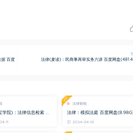
据 百度
法律(麦读)：民商事再审实务六讲 百度网盘(481.4
VIP
税
法律财税
宝学院)：法律信息检索 百
法律：模拟法庭 百度网盘(8.98G
.68G)
4-11
2024-04-10