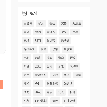
热门标签
百度网
智元
智拾
实务
万法通
喜马
律师
重难点
实操
麦读
视频
职问
集训营
民法典
操作实务
真账
改增
全攻略
电商
精讲
技能
缠论
无讼
华税
质证
合同
营改
张泽锋
必学
法律纠纷
金税
案源
普清
期权
会计
财务主管
张远堂
情商
诉讼
异议
低吸
股哥
小费
职业规划
清收
企业会计