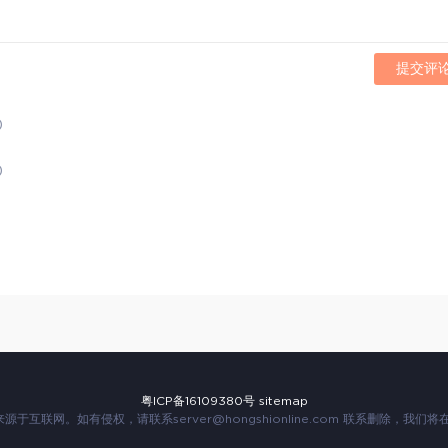
提交评
)
)
粤ICP备16109380号
sitemap
来源于互联网。如有侵权，请联系
server@hongshionline.com
联系删除，我们将在