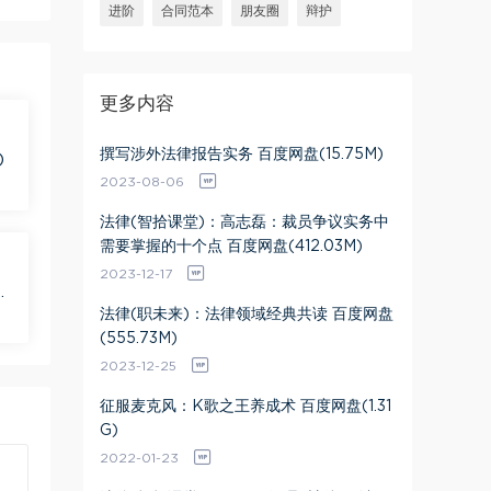
进阶
合同范本
朋友圈
辩护
更多内容
撰写涉外法律报告实务 百度网盘(15.75M)
)
2023-08-06
法律(智拾课堂)：高志磊：裁员争议实务中
需要掌握的十个点 百度网盘(412.03M)
2023-12-17
盘
法律(职未来)：法律领域经典共读 百度网盘
(555.73M)
2023-12-25
征服麦克风：K歌之王养成术 百度网盘(1.31
G)
2022-01-23