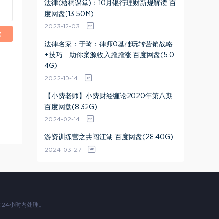
法律(梧桐课堂)：10月银行理财新规解读 百
度网盘(13.50M)
2023-12-03
论
法律名家：于琦：律师0基础玩转营销战略
+技巧，助你案源收入蹭蹭涨 百度网盘(5.0
4G)
2022-10-14
【小费老师】小费财经缠论2020年第八期
百度网盘(8.32G)
2024-02-14
游资训练营之共闯江湖 百度网盘(28.40G)
2024-03-27
24小时内处理。