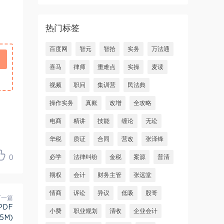
热门标签
百度网
智元
智拾
实务
万法通
喜马
律师
重难点
实操
麦读
视频
职问
集训营
民法典
操作实务
真账
改增
全攻略
电商
精讲
技能
缠论
无讼
华税
质证
合同
营改
张泽锋
0
必学
法律纠纷
金税
案源
普清
期权
会计
财务主管
张远堂
情商
诉讼
异议
低吸
股哥
下一篇
PDF
小费
职业规划
清收
企业会计
5M)