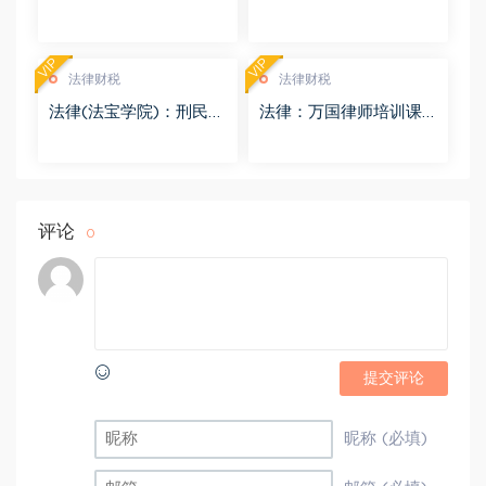
盘(8.98G)
度网盘(4.01G)
VIP
VIP
法律财税
法律财税
法律(法宝学院)：刑民交
法律：万国律师培训课
叉案件的法律适用 百度
程 百度网盘(569.19M)
网盘(1.42G)
评论
0
提交评论
昵称 (必填)