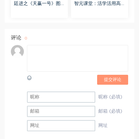
廷进之《天赢一号》图
智元课堂：活学活用高
副图选股指标以及说明
情商沟通话术，让律师
文档+宝箱描述 软件版
与客户轻松签单 百度网
百度网盘(1.86M)
盘(49.60M)
评论
0
提交评论
昵称 (必填)
邮箱 (必填)
网址