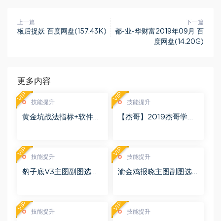
上一篇
下一篇
板后捉妖 百度网盘(157.43K)
都-业-华财富2019年09月 百
度网盘(14.20G)
更多内容
VIP
VIP
技能提升
技能提升
黄金坑战法指标+软件
【杰哥】2019杰哥学霸
+使用说明 百度网盘(90.
圈超短小纯杰 文档合集
22M)
25个 PDF 百度网盘(16.
36M)
VIP
VIP
技能提升
技能提升
豹子底V3主图副图选股
渝金鸡报晓主图副图选
预警指标+软件版 百度网
股预警指标+2020软件
盘(441.87K)
版 百度网盘(144.68M)
VIP
VIP
技能提升
技能提升