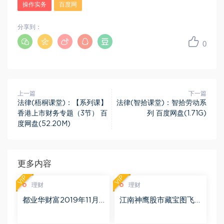
操作实务
百度网
分享到：
0
上一篇
下一篇
法律(梧桐课堂)：【系列课】
法律(智拾课堂)：智拾劳动系
香港上市财务专题（3节） 百
列 百度网盘(1.71G)
度网盘(52.20M)
更多内容
VIP
VIP
理财
理财
都业华财富2019年11月
江南神鹰股市藏宝图飞
百度网盘(6.51G)
鹰勇者训练营 更新中 百
度网盘(1.11G)