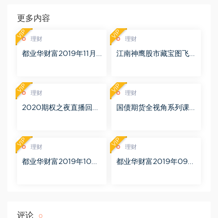
更多内容
VIP
VIP
理财
理财
都业华财富2019年11月
江南神鹰股市藏宝图飞
百度网盘(6.51G)
鹰勇者训练营 更新中 百
度网盘(1.11G)
VIP
VIP
理财
理财
2020期权之夜直播回放
国债期货全视角系列课
（完结） 百度网盘(2.56
视频7集（完结） 百度网
G)
盘(433.23M)
VIP
VIP
理财
理财
都业华财富2019年10月
都业华财富2019年09月
百度网盘(11.74G)
百度网盘(14.20G)
评论
0