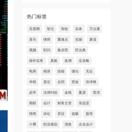
热门标签
百度网
智元
智拾
实务
万法通
喜马
律师
重难点
实操
麦读
视频
职问
集训营
民法典
操作实务
真账
改增
全攻略
电商
精讲
技能
缠论
无讼
华税
质证
合同
营改
张泽锋
必学
法律纠纷
金税
案源
普清
期权
会计
财务主管
张远堂
情商
诉讼
异议
低吸
股哥
小费
职业规划
清收
企业会计