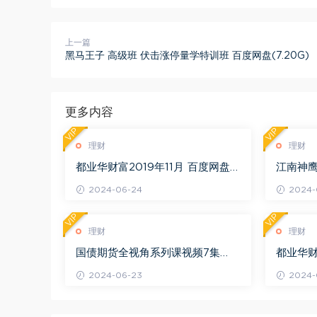
上一篇
黑马王子 高级班 伏击涨停量学特训班 百度网盘(7.20G)
更多内容
VIP
VIP
理财
理财
都业华财富2019年11月 百度网盘
江南神
(6.51G)
营 更新中
2024-06-24
2024-
VIP
VIP
理财
理财
国债期货全视角系列课视频7集
都业华财
（完结） 百度网盘(433.23M)
(11.74G)
2024-06-23
2024-