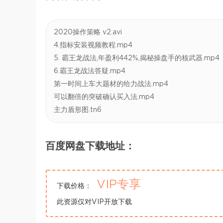
2020操作策略 v2.avi
4.指标安装视频教程.mp4
5. 霸王龙战法,年盈利442%,揭秘操盘手的核武器.mp4
6.霸王龙战法答疑.mp4
第一时间上车大题材的给力战法.mp4
可以翻倍的突破确认买入法.mp4
主力盾形图.tn6
百度网盘下载地址：
VIP专享
下载价格：
此资源仅对VIP开放下载