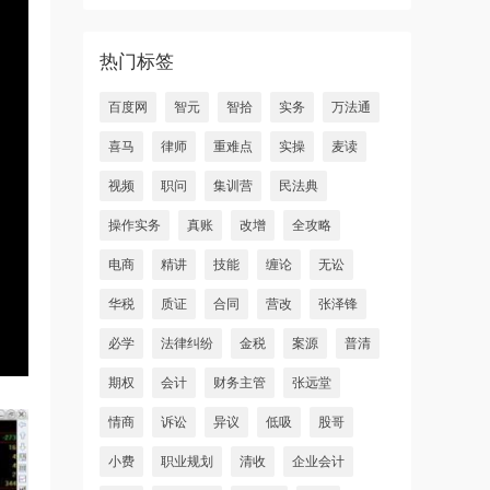
热门标签
百度网
智元
智拾
实务
万法通
喜马
律师
重难点
实操
麦读
视频
职问
集训营
民法典
操作实务
真账
改增
全攻略
电商
精讲
技能
缠论
无讼
华税
质证
合同
营改
张泽锋
必学
法律纠纷
金税
案源
普清
期权
会计
财务主管
张远堂
情商
诉讼
异议
低吸
股哥
小费
职业规划
清收
企业会计