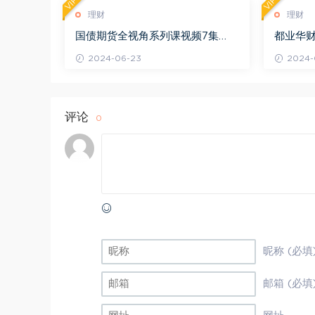
VIP
VIP
理财
理财
国债期货全视角系列课视频7集
都业华财
（完结） 百度网盘(433.23M)
(11.74G)
2024-06-23
2024-
评论
0
昵称 (必填
邮箱 (必填