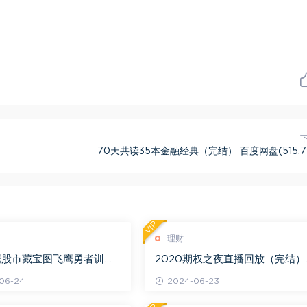
70天共读35本金融经典（完结） 百度网盘(515.7
VIP
理财
鹰股市藏宝图飞鹰勇者训练
2020期权之夜直播回放（完结）
 百度网盘(1.11G)
百度网盘(2.56G)
06-24
2024-06-23