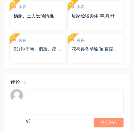
度网盘(1.00G)
VIP
VIP
美容
美容
杨澜、王力宏倾情推
居家经络美体 丰胸 纤体
荐：21天健身轻食计
俏脸 养阳 百度网盘(3.0
划，每天8分钟见证改变
4G)
百度网盘(3.70G)
VIP
VIP
美容
美容
5分钟丰胸、俏脸、瘦
花与兽备孕瑜伽 百度网
身！ 百度网盘(666.69
盘(1.76G)
M)
评论
0
提交评论