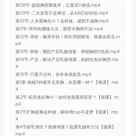
第08节-超级胸部聚拢术，立显深V曲线.mp4
第09节-二次发育不是神话，从A到D好轻松.mp4
第10节-人未瘦胸先小？这样做，减肥不减胸.mp4
第11节-拜拜肉挪移大法，瘦臂丰胸两不误.mp4
第12节-孕前：畅享年轻！和生理期硬块、胀痛说再见.m
p4
第13节-孕期：预防产后乳腺堵塞，孕期胸部0负担.mp4
第14节-产后：解决产后乳腺堵塞，妈妈也有好胸型.mp
4
第15节-只要方法对，你本来就挺美.mp4
第1课-揭秘5种最常见美胸，你是哪一种？【领课】.mp
4
第2节-驼背者必胸小！如何改善圆肩驼背？【领课】.m
p4
第3节扩胸挺胸这样做，瞬间增cup不是梦【领课】.mp
4
第4节副乳增生？胀痛堵塞？疏通乳腺有方法【领课】.
mp4