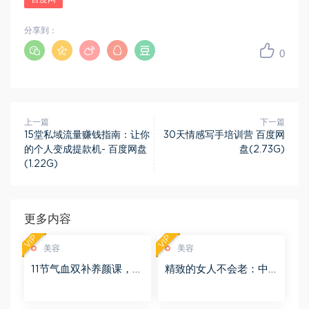
分享到：
0
上一篇
下一篇
15堂私域流量赚钱指南：让你
30天情感写手培训营 百度网
的个人变成提款机- 百度网盘
盘(2.73G)
(1.22G)
更多内容
VIP
VIP
美容
美容
11节气血双补养颜课，让
精致的女人不会老：中
你气血好美到老 百度网
医世家的汉方养颜术，
盘(2.61G)
让你的美从内透出来 百