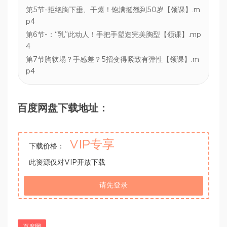
第5节-拒绝胸下垂、干瘪！饱满挺翘到50岁【领课】.m
p4
第6节-：“乳”此动人！手把手塑造完美胸型【领课】.mp
4
第7节胸软塌？手感差？5招变得紧致有弹性【领课】.m
p4
百度网盘下载地址：
VIP专享
下载价格：
此资源仅对VIP开放下载
请先登录
百度网