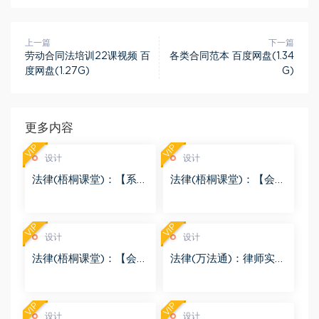
上一篇
下一篇
劳动合同法培训22课视频 百
各类合同范本 百度网盘(1.34
度网盘(1.27G)
G)
更多内容
VIP
VIP
设计
设计
法律(梧桐课堂)：【系列
法律(梧桐课堂)：【会】
课】跨境并购设计实务
地产私募基金的交易结
及法律架构（3节） 百度
构设计及产品备案 百度
网盘(77.64M)
网盘(17.30M)
VIP
VIP
设计
设计
法律(梧桐课堂)：【会】
法律(万法通)：律师实
企业预重整制度设计及
务-公司并购重组结构设
法律实务 百度网盘(15.2
计与税法 百度网盘(50.1
9M)
2M)
VIP
VIP
设计
设计