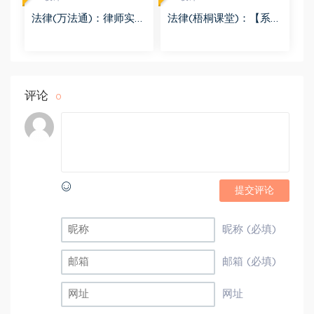
法律(万法通)：律师实
法律(梧桐课堂)：【系列
务-风险投资合同设计 百
课】股权投资并购尽调
度网盘(20.76M)
重点、交易架构设计及
合同制作 百度网盘(82.6
0M)
评论
0
提交评论
昵称 (必填)
邮箱 (必填)
网址