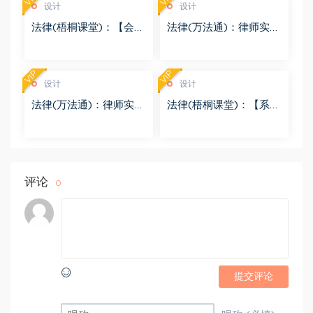
设计
设计
法律(梧桐课堂)：【会】
法律(万法通)：律师实
企业预重整制度设计及
务-公司并购重组结构设
法律实务 百度网盘(15.2
计与税法 百度网盘(50.1
9M)
2M)
VIP
VIP
设计
设计
法律(万法通)：律师实
法律(梧桐课堂)：【系列
务-风险投资合同设计 百
课】股权投资并购尽调
度网盘(20.76M)
重点、交易架构设计及
合同制作 百度网盘(82.6
0M)
评论
0
提交评论