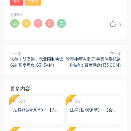
智元
百度网
分享到：
0
上一篇
下一篇
法律：胡高崇：竞业限制协议
管宇律师讲座(刑事案件委托谈
6讲 百度网盘(631.54M)
判技能) 百度网盘(133.00M)
更多内容
VIP
VIP
设计
设计
法律(梧桐课堂)：【系列
法律(梧桐课堂)：【会】
课】跨境并购设计实务
地产私募基金的交易结
及法律架构（3节） 百度
构设计及产品备案 百度
网盘(77.64M)
网盘(17.30M)
VIP
VIP