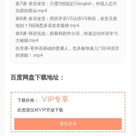
第7课-美语发音：只需5招搞定Chinglish，外国人忍不
住跟你搭讪.mp4
第8课-多语发音：西班牙语VS法语VS韩语，发音天差
地别？3招洞悉多语发音规律.mp4
第9课-韩语实战：跟着韩剧学台词，快速总结外语学习
大秘籍.mp4
先导课-零外语基础的普通人，也具备快速入门任何语言
的潜能！.mp4
百度网盘下载地址：
VIP专享
下载价格：
此资源仅对VIP开放下载
请先登录