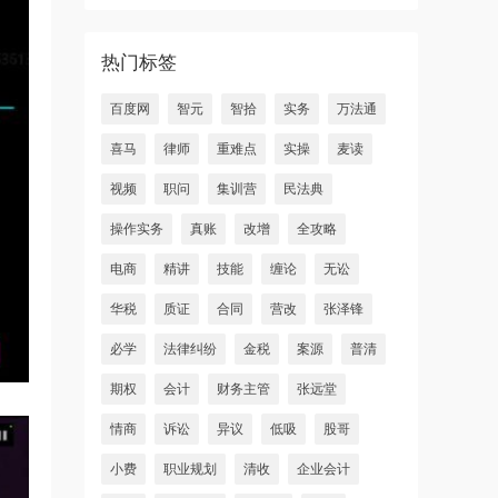
热门标签
百度网
智元
智拾
实务
万法通
喜马
律师
重难点
实操
麦读
视频
职问
集训营
民法典
操作实务
真账
改增
全攻略
电商
精讲
技能
缠论
无讼
华税
质证
合同
营改
张泽锋
必学
法律纠纷
金税
案源
普清
期权
会计
财务主管
张远堂
情商
诉讼
异议
低吸
股哥
小费
职业规划
清收
企业会计