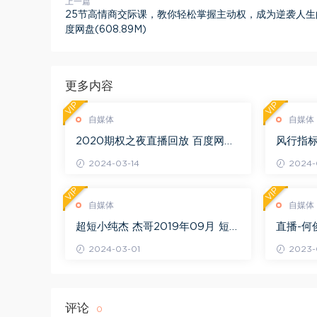
上一篇
25节高情商交际课，教你轻松掌握主动权，成为逆袭人生
度网盘(608.89M)
更多内容
VIP
VIP
自媒体
自媒体
2020期权之夜直播回放 百度网盘
风行指标
(2.56G)
量 缩量阳
2024-03-14
2024-0
K)
VIP
VIP
自媒体
自媒体
超短小纯杰 杰哥2019年09月 短线
直播-
精品直播课系列 音频+讲义 百度网
大胜诉秘籍
2024-03-01
2023-
盘(211.17M)
评论
0