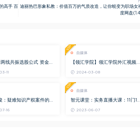
的高手 百
迪丽热巴形象私教：价值百万的气质改造，让你蜕变为职场女神
度网盘(1.4
VIP
自媒体
两线共振选股公式 资金流
【领汇学院】领汇学院外汇视频
包阴等 百度网盘(109.57
程 校长直播 视频22集 百度网盘(
3-11
2024-03-08
1.67G)
VIP
自媒体
何俊：疑难知识产权案件的六
智元课堂：实务直播大课：11门1
 百度网盘(112.09M)
作者100节大课（完结官方下架
07-16
2023-06-07
百度网盘(760.11M)