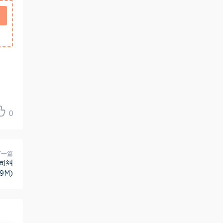
0
下一篇
司纠
9M)