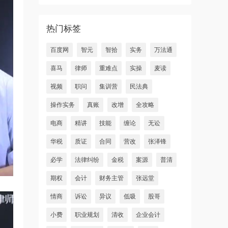
热门标签
百度网
智元
智拾
实务
万法通
喜马
律师
重难点
实操
麦读
视频
职问
集训营
民法典
操作实务
真账
改增
全攻略
电商
精讲
技能
缠论
无讼
华税
质证
合同
营改
张泽锋
必学
法律纠纷
金税
案源
普清
期权
会计
财务主管
张远堂
情商
诉讼
异议
低吸
股哥
小费
职业规划
清收
企业会计