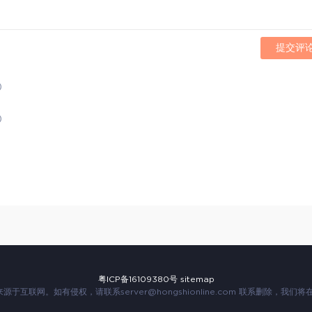
提交评
)
)
粤ICP备16109380号
sitemap
来源于互联网。如有侵权，请联系
server@hongshionline.com
联系删除，我们将在