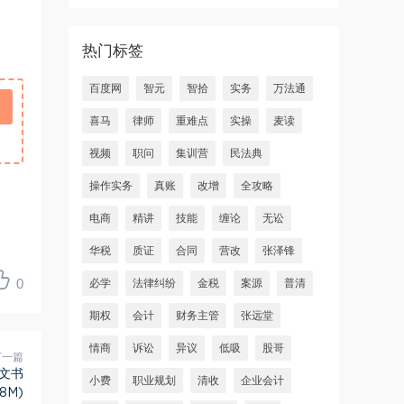
热门标签
百度网
智元
智拾
实务
万法通
喜马
律师
重难点
实操
麦读
视频
职问
集训营
民法典
操作实务
真账
改增
全攻略
电商
精讲
技能
缠论
无讼
华税
质证
合同
营改
张泽锋
0
必学
法律纠纷
金税
案源
普清
期权
会计
财务主管
张远堂
情商
诉讼
异议
低吸
股哥
下一篇
文书
小费
职业规划
清收
企业会计
8M)