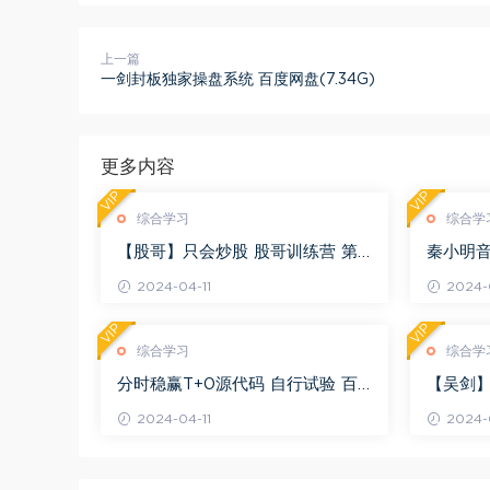
上一篇
一剑封板独家操盘系统 百度网盘(7.34G)
更多内容
VIP
VIP
综合学习
综合学
【股哥】只会炒股 股哥训练营 第
秦小明音
二期 百度网盘(24.76G)
G)
2024-04-11
2024-0
VIP
VIP
综合学习
综合学
分时稳赢T+0源代码 自行试验 百
【吴剑】
度网盘(8.20K)
剑晋升解盘
2024-04-11
2024-0