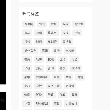
热门标签
百度网
智元
智拾
实务
万法通
喜马
律师
重难点
实操
麦读
视频
职问
集训营
民法典
操作实务
真账
改增
全攻略
电商
精讲
技能
缠论
无讼
华税
质证
合同
营改
张泽锋
必学
法律纠纷
金税
案源
普清
期权
会计
财务主管
张远堂
情商
诉讼
异议
低吸
股哥
小费
职业规划
清收
企业会计