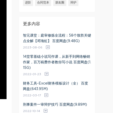
进阶
合同范本
朋友圈
辩护
更多内容
智元课堂：庭审修炼全流程：58个致胜关键
点全解【邓海虹】 百度网盘(9.48G)
2023-08-06
14堂零基础小说写作课，从新手到网络畅销
作家，百万稿费作者教你写小说 百度网盘(1.
15G)
2022-01-23
财务工具-Excel财务模板设计（全） 百度
网盘(643.95M)
2022-03-17
刑事案件一审辩护技巧 百度网盘(9.89M)
2022-10-14