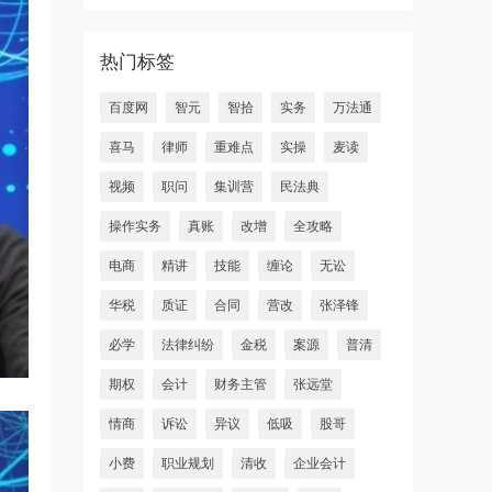
热门标签
百度网
智元
智拾
实务
万法通
喜马
律师
重难点
实操
麦读
视频
职问
集训营
民法典
操作实务
真账
改增
全攻略
电商
精讲
技能
缠论
无讼
华税
质证
合同
营改
张泽锋
必学
法律纠纷
金税
案源
普清
期权
会计
财务主管
张远堂
情商
诉讼
异议
低吸
股哥
小费
职业规划
清收
企业会计