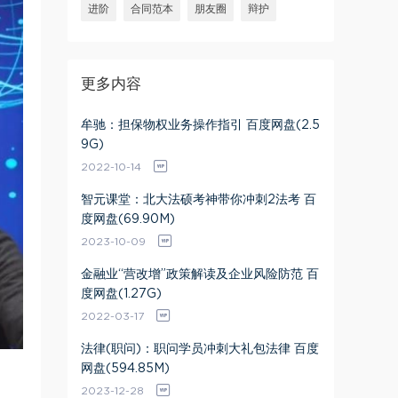
进阶
合同范本
朋友圈
辩护
更多内容
牟驰：担保物权业务操作指引 百度网盘(2.5
9G)
2022-10-14
智元课堂：北大法硕考神带你冲刺2法考 百
度网盘(69.90M)
2023-10-09
金融业“营改增”政策解读及企业风险防范 百
度网盘(1.27G)
2022-03-17
法律(职问)：职问学员冲刺大礼包法律 百度
网盘(594.85M)
2023-12-28