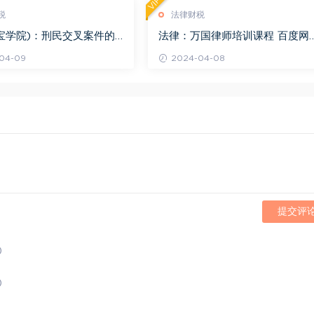
VIP
税
法律财税
宝学院)：刑民交叉案件的
法律：万国律师培训课程 百度网
百度网盘(1.42G)
(569.19M)
04-09
2024-04-08
提交评
)
)