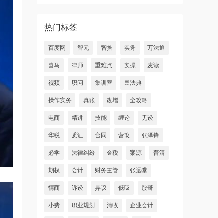
热门标签
百度网
智元
智拾
实务
万法通
喜马
律师
重难点
实操
麦读
视频
职问
集训营
民法典
操作实务
真账
改增
全攻略
电商
精讲
技能
缠论
无讼
华税
质证
合同
营改
张泽锋
必学
法律纠纷
金税
案源
普清
期权
会计
财务主管
张远堂
情商
诉讼
异议
低吸
股哥
小费
职业规划
清收
企业会计