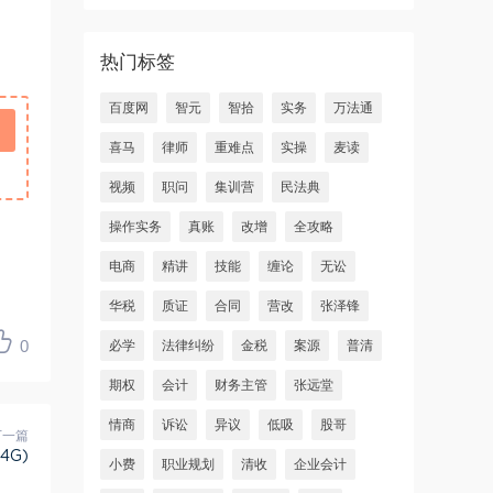
热门标签
百度网
智元
智拾
实务
万法通
喜马
律师
重难点
实操
麦读
视频
职问
集训营
民法典
操作实务
真账
改增
全攻略
电商
精讲
技能
缠论
无讼
华税
质证
合同
营改
张泽锋
0
必学
法律纠纷
金税
案源
普清
期权
会计
财务主管
张远堂
情商
诉讼
异议
低吸
股哥
下一篇
4G)
小费
职业规划
清收
企业会计