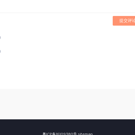
提交评
)
)
粤ICP备16109380号
sitemap