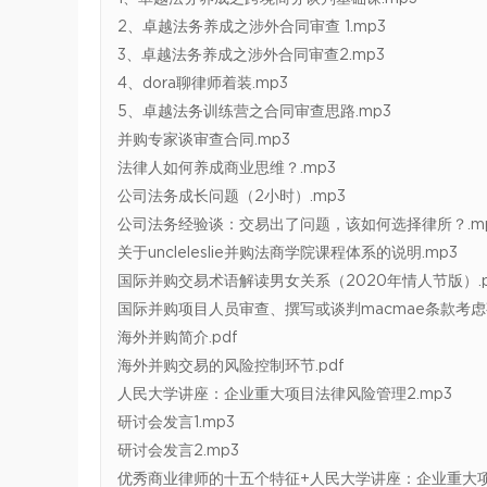
2、卓越法务养成之涉外合同审查 1.mp3
3、卓越法务养成之涉外合同审查2.mp3
4、dora聊律师着装.mp3
5、卓越法务训练营之合同审查思路.mp3
并购专家谈审查合同.mp3
法律人如何养成商业思维？.mp3
公司法务成长问题（2小时）.mp3
公司法务经验谈：交易出了问题，该如何选择律所？.m
关于uncleleslie并购法商学院课程体系的说明.mp3
国际并购交易术语解读男女关系（2020年情人节版）.p
国际并购项目人员审查、撰写或谈判macmae条款考虑事
海外并购简介.pdf
海外并购交易的风险控制环节.pdf
人民大学讲座：企业重大项目法律风险管理2.mp3
研讨会发言1.mp3
研讨会发言2.mp3
优秀商业律师的十五个特征+人民大学讲座：企业重大项目