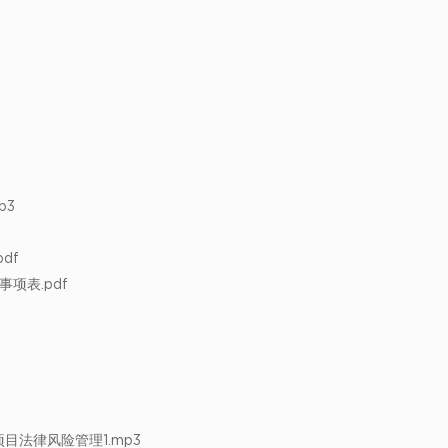
p3
df
项表.pdf
法律风险管理1.mp3