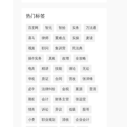
热门标签
百度网
智元
智拾
实务
万法通
喜马
律师
重难点
实操
麦读
视频
职问
集训营
民法典
操作实务
真账
改增
全攻略
电商
精讲
技能
缠论
无讼
华税
质证
合同
营改
张泽锋
必学
法律纠纷
金税
案源
普清
期权
会计
财务主管
张远堂
情商
诉讼
异议
低吸
股哥
小费
职业规划
清收
企业会计