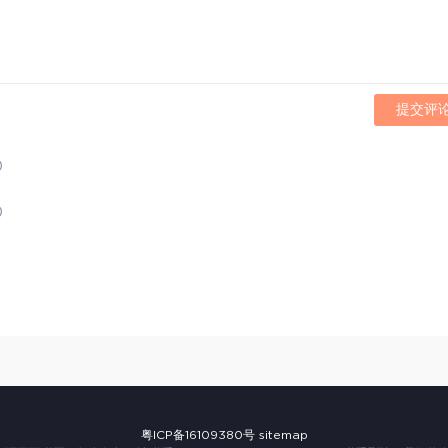
提交评
)
)
粤ICP备16109380号
sitemap