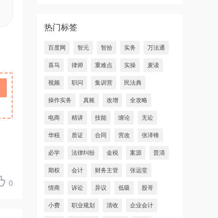
热门标签
百度网
智元
智拾
实务
万法通
喜马
律师
重难点
实操
麦读
视频
职问
集训营
民法典
操作实务
真账
改增
全攻略
电商
精讲
技能
缠论
无讼
华税
质证
合同
营改
张泽锋
必学
法律纠纷
金税
案源
普清
期权
会计
财务主管
张远堂
0
情商
诉讼
异议
低吸
股哥
小费
职业规划
清收
企业会计