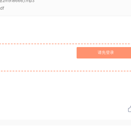
918666).mp3
df
请先登录