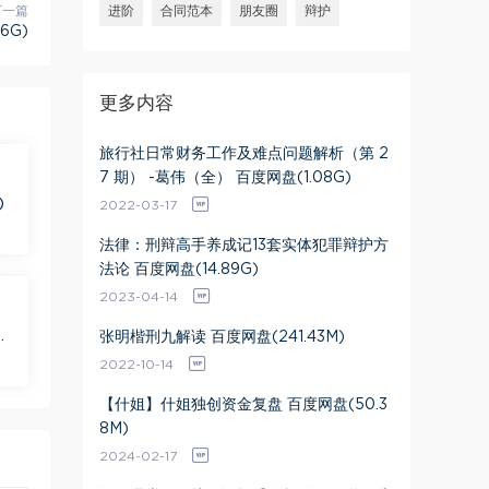
下一篇
进阶
合同范本
朋友圈
辩护
6G)
更多内容
旅行社日常财务工作及难点问题解析（第 2
7 期） -葛伟（全） 百度网盘(1.08G)
)
2022-03-17
法律：刑辩高手养成记13套实体犯罪辩护方
法论 百度网盘(14.89G)
2023-04-14
盘
张明楷刑九解读 百度网盘(241.43M)
2022-10-14
【什姐】什姐独创资金复盘 百度网盘(50.3
8M)
2024-02-17