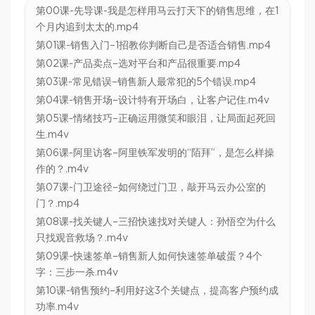
第00课-先导课-我是怎样用马云打天下的销售思维，在1
个月内追到太太的.mp4
第01课-销售入门–1招教你判断自己是否适合销售.mp4
第02课-产品卖点–选对平台和产品很重要.mp4
第03课-常见错误–销售新人最常犯的5个错误.mp4
第04课-销售开场–设计特有开场白，让客户记住.m4v
第05课-情绪技巧–正确运用微笑和眼泪，让局面起死回
生.m4v
第06课-阿里访客–阿里铁军发明的“陌拜”，是怎么样操
作的？.m4v
第07课-门卫途径–如何绕过门卫，敲开马云办公室的
门？.mp4
第08课-找关键人–三招快速找对关键人：孙悟空为什么
只找观音救场？.m4v
第09课-快速签单–销售新人如何快速签单破蛋？4个
字：三步一杀.m4v
第10课-销售预约–利用好这3个关键点，提高客户预约成
功率.m4v