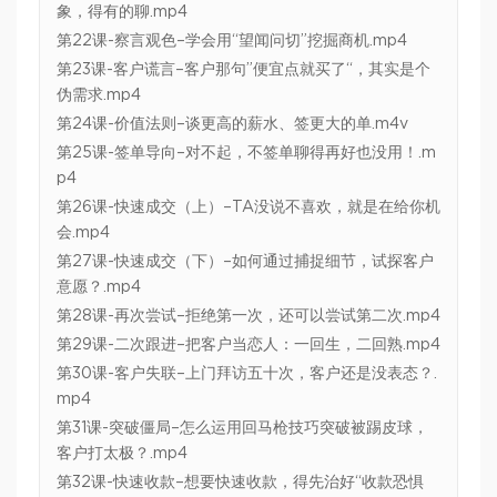
象，得有的聊.mp4
第22课-察言观色–学会用“望闻问切”挖掘商机.mp4
第23课-客户谎言–客户那句”便宜点就买了“，其实是个
伪需求.mp4
第24课-价值法则–谈更高的薪水、签更大的单.m4v
第25课-签单导向–对不起，不签单聊得再好也没用！.m
p4
第26课-快速成交（上）–TA没说不喜欢，就是在给你机
会.mp4
第27课-快速成交（下）–如何通过捕捉细节，试探客户
意愿？.mp4
第28课-再次尝试–拒绝第一次，还可以尝试第二次.mp4
第29课-二次跟进–把客户当恋人：一回生，二回熟.mp4
第30课-客户失联–上门拜访五十次，客户还是没表态？.
mp4
第31课-突破僵局–怎么运用回马枪技巧突破被踢皮球，
客户打太极？.mp4
第32课-快速收款–想要快速收款，得先治好“收款恐惧