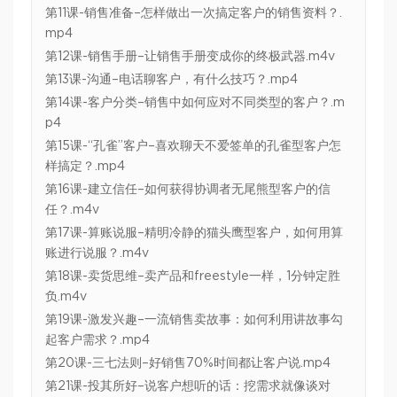
第11课-销售准备–怎样做出一次搞定客户的销售资料？.
mp4
第12课-销售手册–让销售手册变成你的终极武器.m4v
第13课-沟通–电话聊客户，有什么技巧？.mp4
第14课-客户分类–销售中如何应对不同类型的客户？.m
p4
第15课-“孔雀”客户–喜欢聊天不爱签单的孔雀型客户怎
样搞定？.mp4
第16课-建立信任–如何获得协调者无尾熊型客户的信
任？.m4v
第17课-算账说服–精明冷静的猫头鹰型客户，如何用算
账进行说服？.m4v
第18课-卖货思维–卖产品和freestyle一样，1分钟定胜
负.m4v
第19课-激发兴趣–一流销售卖故事：如何利用讲故事勾
起客户需求？.mp4
第20课-三七法则–好销售70%时间都让客户说.mp4
第21课-投其所好–说客户想听的话：挖需求就像谈对