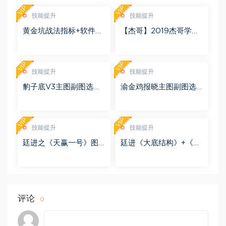
VIP
VIP
技能提升
技能提升
黄金坑战法指标+软件
【杰哥】2019杰哥学霸
+使用说明 百度网盘(90.
圈超短小纯杰 文档合集
22M)
25个 PDF 百度网盘(16.
36M)
VIP
VIP
技能提升
技能提升
豹子底V3主图副图选股
渝金鸡报晓主图副图选
预警指标+软件版 百度网
股预警指标+2020软件
盘(441.87K)
版 百度网盘(144.68M)
VIP
VIP
技能提升
技能提升
廷进之《天赢一号》图
廷进《大底结构》+《短
副图选股指标以及说明
酷线》指标2020软件版
文档+宝箱描述 软件版
百度网盘(143.59M)
百度网盘(1.86M)
评论
0