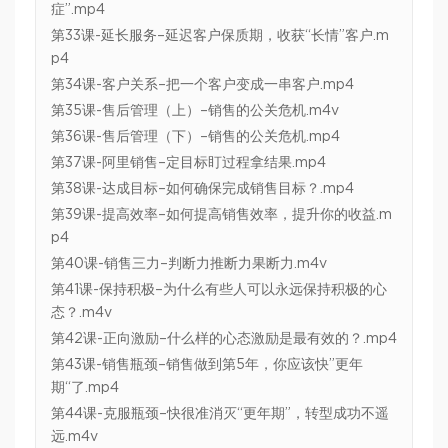
症”.mp4
第33课-延长服务–延迟客户保质期，收获“长情”客户.m
p4
第34课-客户关系–把一个客户变成一串客户.mp4
第35课-售后管理（上）–销售的公关危机.m4v
第36课-售后管理（下）–销售的公关危机.mp4
第37课-阿里销售–定目标盯过程拿结果.mp4
第38课-达成目标–如何确保完成销售目标？.mp4
第39课-提高效率–如何提高销售效率，提升你的收益.m
p4
第40课-销售三力–判断力推断力果断力.m4v
第41课-保持积极–为什么有些人可以永远保持积极的心
态？.m4v
第42课-正向激励–什么样的心态激励是最有效的？.mp4
第43课-销售瓶颈–销售做到第5年，你应该快”更年
期“了.mp4
第44课-克服瓶颈–快很准消灭“更年期”，转型成功不遥
远.m4v