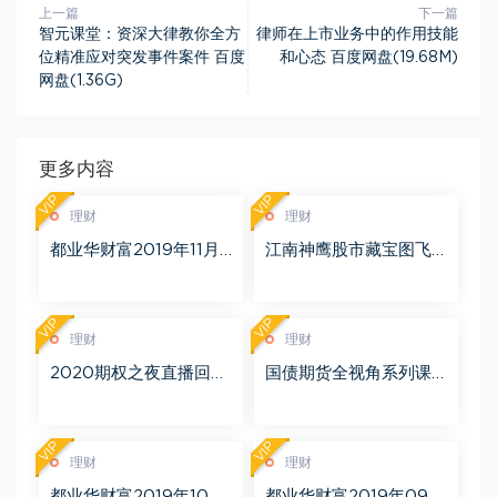
上一篇
下一篇
智元课堂：资深大律教你全方
律师在上市业务中的作用技能
位精准应对突发事件案件 百度
和心态 百度网盘(19.68M)
网盘(1.36G)
更多内容
VIP
VIP
理财
理财
都业华财富2019年11月
江南神鹰股市藏宝图飞
百度网盘(6.51G)
鹰勇者训练营 更新中 百
度网盘(1.11G)
VIP
VIP
理财
理财
2020期权之夜直播回放
国债期货全视角系列课
（完结） 百度网盘(2.56
视频7集（完结） 百度网
G)
盘(433.23M)
VIP
VIP
理财
理财
都业华财富2019年10月
都业华财富2019年09月