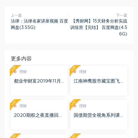
上一篇
下一篇
法律：法律名家讲座视频 百度
【秀财网】15天财务分析实战
网盘(3.55G)
训练营【完结】 百度网盘(4.5
6G)
更多内容
VIP
VIP
理财
理财
都业华财富2019年11月
江南神鹰股市藏宝图飞
百度网盘(6.51G)
鹰勇者训练营 更新中 百
度网盘(1.11G)
VIP
VIP
理财
理财
2020期权之夜直播回放
国债期货全视角系列课
（完结） 百度网盘(2.56
视频7集（完结） 百度网
G)
盘(433.23M)
VIP
VIP