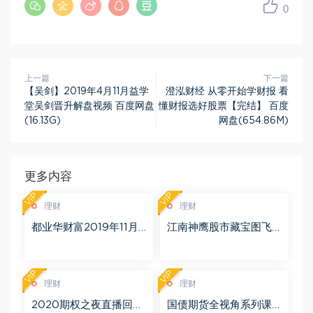
0
上一篇
下一篇
【吴剑】2019年4月11月益学
澄泓财经 从零开始学财报 看
堂吴剑晋升解盘视频 百度网盘
懂财报选好股票【完结】 百度
(16.13G)
网盘(654.86M)
更多内容
VIP
VIP
理财
理财
都业华财富2019年11月
江南神鹰股市藏宝图飞
百度网盘(6.51G)
鹰勇者训练营 更新中 百
度网盘(1.11G)
VIP
VIP
理财
理财
2020期权之夜直播回放
国债期货全视角系列课