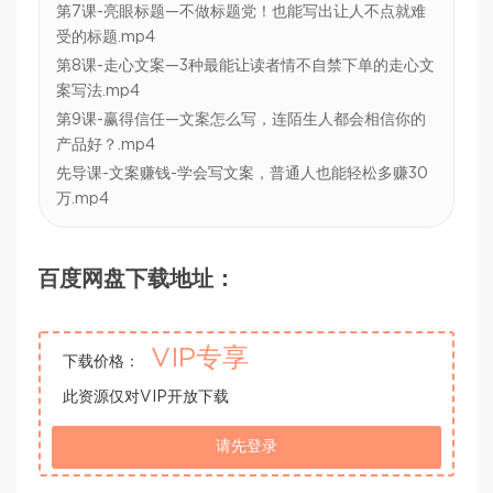
第7课-亮眼标题—不做标题党！也能写出让人不点就难
受的标题.mp4
第8课-走心文案—3种最能让读者情不自禁下单的走心文
案写法.mp4
第9课-赢得信任—文案怎么写，连陌生人都会相信你的
产品好？.mp4
先导课-文案赚钱-学会写文案，普通人也能轻松多赚30
万.mp4
百度网盘下载地址：
VIP专享
下载价格：
此资源仅对VIP开放下载
请先登录