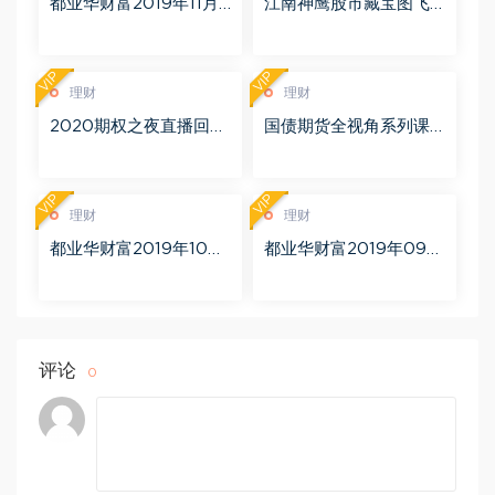
都业华财富2019年11月
江南神鹰股市藏宝图飞
百度网盘(6.51G)
鹰勇者训练营 更新中 百
度网盘(1.11G)
VIP
VIP
理财
理财
2020期权之夜直播回放
国债期货全视角系列课
（完结） 百度网盘(2.56
视频7集（完结） 百度网
G)
盘(433.23M)
VIP
VIP
理财
理财
都业华财富2019年10月
都业华财富2019年09月
百度网盘(11.74G)
百度网盘(14.20G)
评论
0