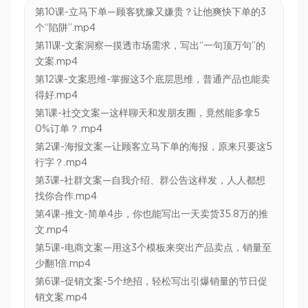
第10课-立马下单—顾客犹豫又嫌贵？让他爽快下单的3
个“陷阱”.mp4
第11课-文案洞察—摸透市场需求，写出“一句顶万句”的
文案.mp4
第12课-文案思维-掌握这3个底层思维，普通产品也能卖
得好.mp4
第1课-社交文案—这样聊天和发朋友圈，竟然能多拿5
0%订单？.mp4
第2课-海报文案—让顾客立马下单的海报，原来只要这5
行字？.mp4
第3课-社群文案—自我介绍、群公告这样发，人人都想
找你合作.mp4
第4课-推文-简单4步，你也能写出一天卖货35.8万的推
文.mp4
第5课-电商文案—用这3个模板来突出产品卖点，销量至
少翻1倍.mp4
第6课-促销文案-5个绝招，轻松写出引爆销量的节日促
销文案.mp4