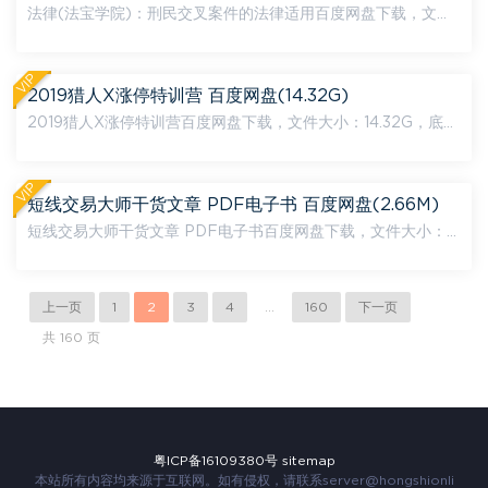
法律(法宝学院)：刑民交叉案件的法律适用百度网盘下载，文件
大小：1.42G，底部附下载地址，下载链接为百度网盘，如链接
失效，可在页面底部评论，24小时内处理。 内容文件目录： ...
VIP
2019猎人X涨停特训营 百度网盘(14.32G)
2019猎人X涨停特训营百度网盘下载，文件大小：14.32G，底部
附下载地址，下载链接为百度网盘，如链接失效，可在页面底部
评论，24小时内处理。 内容文件目录： 第01课 第01课 ...
VIP
短线交易大师干货文章 PDF电子书 百度网盘(2.66M)
短线交易大师干货文章 PDF电子书百度网盘下载，文件大小：2.
66M，底部附下载地址，下载链接为百度网盘，如链接失效，可
在页面底部评论，24小时内处理。 内容文件目录： 短线交...
上一页
1
2
3
4
...
160
下一页
共 160 页
粤ICP备16109380号
sitemap
本站所有内容均来源于互联网。如有侵权，请联系
server@hongshionli