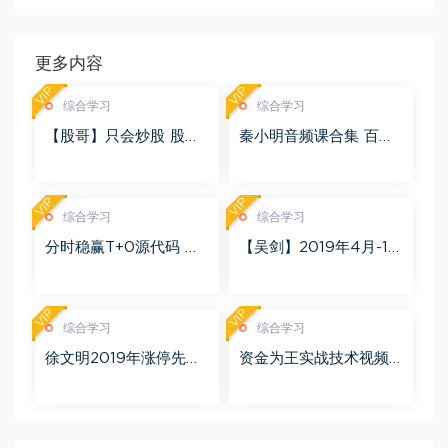
更多内容
VIP
VIP
综合学习
综合学习
【股哥】只会炒股 股哥
秦小明音频课合集 百度
训练营 第二期 百度网盘
网盘(2.95G)
(24.76G)
VIP
VIP
综合学习
综合学习
分时稳赢T+0源代码 自
【吴剑】2019年4月-11
行试验 百度网盘(8.20
月益学堂吴剑晋升解盘
K)
视频 百度网盘(16.13G)
VIP
VIP
综合学习
综合学习
徐文明2019年涨停先锋
资金为王实战技术视频
势不可挡 阴线战法视频
课程27集 百度网盘(60
课程+学员精讲录音 百度
8.73M)
网盘(10.98G)