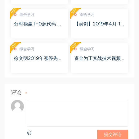
(24.76G)
VIP
VIP
综合学习
综合学习
分时稳赢T+0源代码 自
【吴剑】2019年4月-11
行试验 百度网盘(8.20
月益学堂吴剑晋升解盘
K)
视频 百度网盘(16.13G)
VIP
VIP
综合学习
综合学习
徐文明2019年涨停先锋
资金为王实战技术视频
势不可挡 阴线战法视频
课程27集 百度网盘(60
课程+学员精讲录音 百度
8.73M)
网盘(10.98G)
评论
0
提交评论