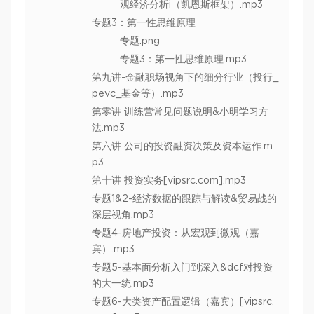
观经济分析i（凯恩斯框架）.mp3
专题3：第一性思维原理
专题.png
专题3：第一性思维原理.mp3
第九讲-金融职场视角下的细分行业（投行_
pevc_基金等）.mp3
第零讲 训练营常见问题说明&小明学习方
法.mp3
第六讲 公司的投资融资决策及资本运作.m
p3
第十讲 投资实务[vipsrc.com].mp3
专题1&2-经济数据的跟踪与解读&贸易战的
深层视角.mp3
专题4-房地产投资：从宏观到微观（嘉
宾）.mp3
专题5-基本面分析入门到深入&dcf对投资
的大一统.mp3
专题6-大类资产配置逻辑（嘉宾）[vipsrc.