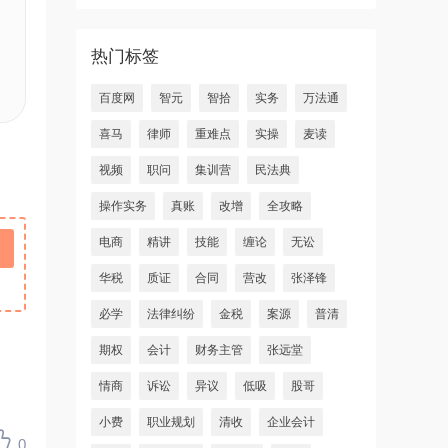
热门标签
百度网
智元
智拾
实务
万法通
喜马
律师
重难点
实操
麦读
视频
职问
集训营
民法典
操作实务
真账
改增
全攻略
电商
精讲
技能
缠论
无讼
华税
质证
合同
营改
张泽锋
必学
法律纠纷
金税
案源
普清
期权
会计
财务主管
张远堂
情商
诉讼
异议
低吸
股哥
小费
职业规划
清收
企业会计
0