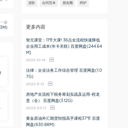
进阶
合同范本
朋友圈
辩护
下一篇
更多内容
3M)
智元课堂：11节大课! 36点全流程快速降低
企业用工成本(年卡关联) 百度网盘(244.64
M)
2022-10-14
法律：企业法务工作综合管理 百度网盘(1.0
)
7G)
2022-11-12
房地产全流程下税务筹划实战及运用-程龙
贵（全） 百度网盘(3.12G)
盘
2022-03-17
黄金原油外汇期货恒指高手课程37节 百度
网盘(630.88M)