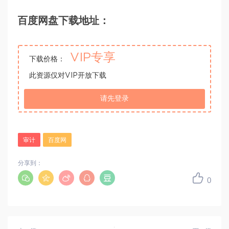
百度网盘下载地址：
VIP专享
下载价格：
此资源仅对VIP开放下载
请先登录
审计
百度网
分享到：
0