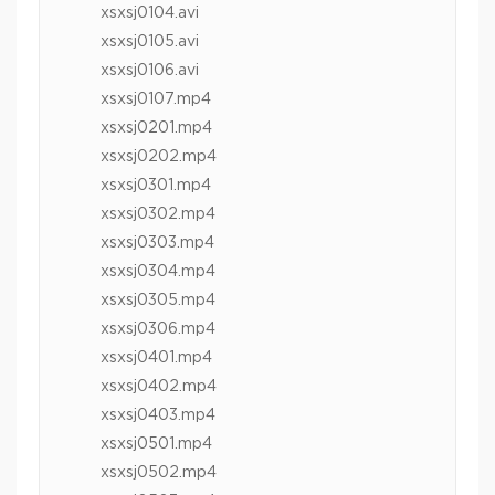
xsxsj0104.avi
xsxsj0105.avi
xsxsj0106.avi
xsxsj0107.mp4
xsxsj0201.mp4
xsxsj0202.mp4
xsxsj0301.mp4
xsxsj0302.mp4
xsxsj0303.mp4
xsxsj0304.mp4
xsxsj0305.mp4
xsxsj0306.mp4
xsxsj0401.mp4
xsxsj0402.mp4
xsxsj0403.mp4
xsxsj0501.mp4
xsxsj0502.mp4