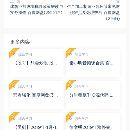
上一篇
下一篇
建筑业营改增税收政策解读与
生产加工制造业各环节常见财
实务操作 百度网盘(281.21M)
税难点及处理技巧 百度网盘
(2.16G)
更多内容
VIP
VIP
综合学习
综合学习
【股哥】只会炒股 股哥
秦小明音频课合集 百度
训练营 第二期 百度网盘
网盘(2.95G)
(24.76G)
VIP
VIP
综合学习
综合学习
邢者强化 百度网盘(3.01
分时稳赢T+0源代码 自
G)
行试验 百度网盘(8.20
K)
VIP
VIP
综合学习
综合学习
【吴剑】2019年4月-11
徐文明2019年涨停先锋