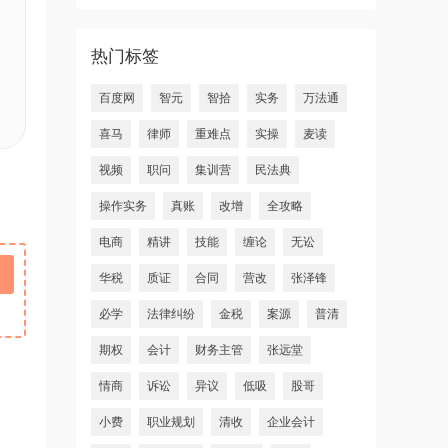
热门标签
百度网
智元
智拾
实务
万法通
喜马
律师
重难点
实操
麦读
视频
职问
集训营
民法典
操作实务
真账
改增
全攻略
电商
精讲
技能
缠论
无讼
华税
质证
合同
营改
张泽锋
必学
法律纠纷
金税
案源
普清
期权
会计
财务主管
张远堂
情商
诉讼
异议
低吸
股哥
小费
职业规划
清收
企业会计