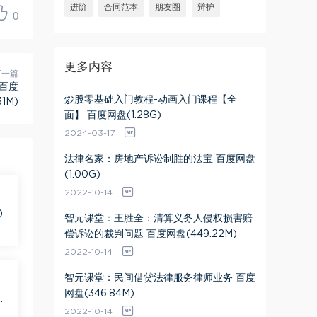
进阶
合同范本
朋友圈
辩护
0
更多内容
下一篇
百度
炒股零基础入门教程-动画入门课程【全
31M)
面】 百度网盘(1.28G)
2024-03-17
法律名家：房地产诉讼制胜的法宝 百度网盘
(1.00G)
2022-10-14
)
智元课堂：王胜全：清算义务人侵权损害赔
偿诉讼的裁判问题 百度网盘(449.22M)
2022-10-14
智元课堂：民间借贷法律服务律师业务 百度
网盘(346.84M)
盘
2022-10-14