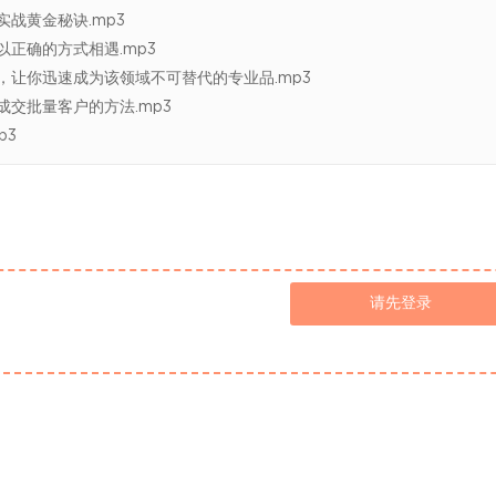
战黄金秘诀.mp3
正确的方式相遇.mp3
让你迅速成为该领域不可替代的专业品.mp3
交批量客户的方法.mp3
p3
请先登录